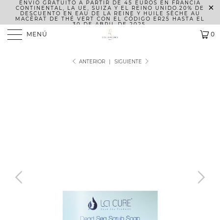
ENVÍO GRATUITO A PARTIR DE 45 EUROS EN FRANCIA
CONTINENTAL, LA UE, SUIZA Y EL REINO UNIDO.
20% DE
DESCUENTO EN EAU DE LA REINE Y HUILE SÈCHE AU
MACÉRAT DE THÉ VERT CON EL CÓDIGO ER25 HASTA EL
30 DE ABRIL DE 2025.
MENÚ
0
ANTERIOR
|
SIGUIENTE